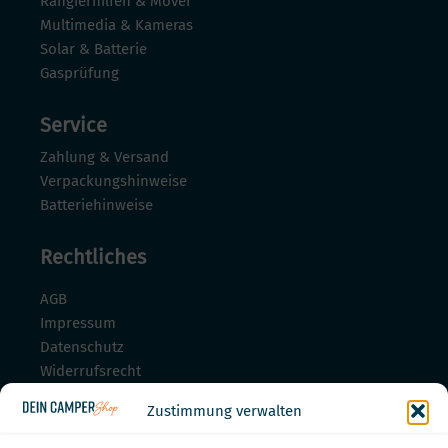
Rangierhilfen & Mover
Multimedia & Kameras
Solar & Batterie
Gasprüfung
Service
Zahlung & Versand
Verpackungshinweise
Batteriehinweise
Rechtliches
AGB
Impressum
Datenschutz
Widerrufsrecht
Widerrufsrecht für Dienstleistungen
Zustimmung verwalten
Zahlungsmöglichkeiten