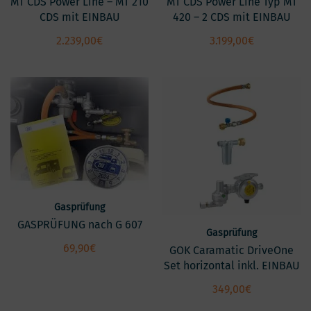
MT CDS Power Line – MT 210
MT CDS Power Line Typ MT
CDS mit EINBAU
420 – 2 CDS mit EINBAU
2.239,00
€
3.199,00
€
Gasprüfung
GASPRÜFUNG nach G 607
Gasprüfung
69,90
€
GOK Caramatic DriveOne
Set horizontal inkl. EINBAU
349,00
€