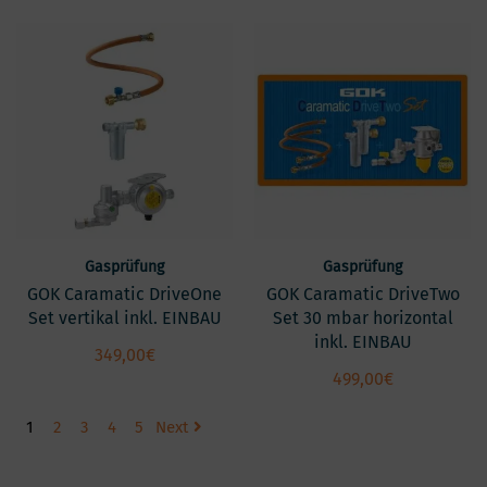
Gasprüfung
Gasprüfung
GOK Caramatic DriveOne
GOK Caramatic DriveTwo
Set vertikal inkl. EINBAU
Set 30 mbar horizontal
inkl. EINBAU
349,00
€
499,00
€
1
2
3
4
5
Next