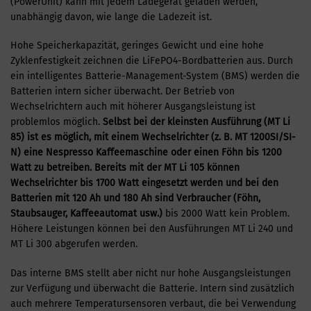
(PowerUnit) kann mit jedem Ladegerät geladen werden,
unabhängig davon, wie lange die Ladezeit ist.
Hohe Speicherkapazität, geringes Gewicht und eine hohe
Zyklenfestigkeit zeichnen die LiFePO4-Bordbatterien aus. Durch
ein intelligentes Batterie-Management-System (BMS) werden die
Batterien intern sicher überwacht. Der Betrieb von
Wechselrichtern auch mit höherer Ausgangsleistung ist
problemlos möglich.
Selbst bei der kleinsten Ausführung (MT Li
85) ist es möglich, mit einem Wechselrichter (z. B. MT 1200SI/SI-
N) eine Nespresso Kaffeemaschine oder einen Föhn bis 1200
Watt zu betreiben.
Bereits mit der MT Li 105 können
Wechselrichter bis 1700
Watt eingesetzt werden und bei den
Batterien mit 120 Ah und 180 Ah sind Verbraucher (Föhn,
Staubsauger, Kaffeeautomat usw.)
bis 2000 Watt kein Problem.
Höhere Leistungen können bei den Ausführungen MT Li 240 und
MT Li 300 abgerufen werden.
Das interne BMS stellt aber nicht nur hohe Ausgangsleistungen
zur Verfügung und überwacht die Batterie. Intern sind zusätzlich
auch mehrere Temperatursensoren verbaut, die bei Verwendung