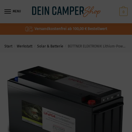
MENU
0
Versandkostenfrei ab 100,00 € Bestellwert
Start
/
Werkstatt
/
Solar & Batterie
/
BÜTTNER ELEKTRONIK Lithium-Power Bordbatterie Typ MT Li 180 Ah inkl. EINBAU