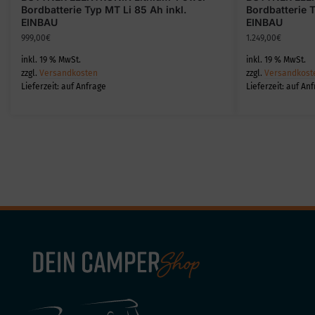
Bordbatterie Typ MT Li 85 Ah inkl.
Bordbatterie T
EINBAU
EINBAU
999,00
€
1.249,00
€
inkl. 19 % MwSt.
inkl. 19 % MwSt.
zzgl.
Versandkosten
zzgl.
Versandkost
Lieferzeit:
auf Anfrage
Lieferzeit:
auf Anf