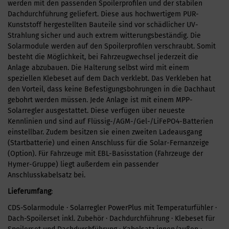
werden mit den passenden Spoilerprofilen und der stabilen
Dachdurchführung geliefert. Diese aus hochwertigem PUR-
Kunststoff hergestellten Bauteile sind vor schädlicher UV-
Strahlung sicher und auch extrem witterungsbeständig. Die
Solarmodule werden auf den Spoilerprofilen verschraubt. Somit
besteht die Möglichkeit, bei Fahrzeugwechsel jederzeit die
Anlage abzubauen. Die Halterung selbst wird mit einem
speziellen Klebeset auf dem Dach verklebt. Das Verkleben hat
den Vorteil, dass keine Befestigungsbohrungen in die Dachhaut
gebohrt werden müssen. Jede Anlage ist mit einem MPP-
Solarregler ausgestattet. Diese verfügen über neueste
Kennlinien und sind auf Flüssig-/AGM-/Gel-/LiFePO4-Batterien
einstellbar. Zudem besitzen sie einen zweiten Ladeausgang
(Startbatterie) und einen Anschluss für die Solar-Fernanzeige
(Option). Für Fahrzeuge mit EBL-Basisstation (Fahrzeuge der
Hymer-Gruppe) liegt außerdem ein passender
Anschlusskabelsatz bei.
Lieferumfang
:
CDS-Solarmodule · Solarregler PowerPlus mit Temperaturfühler ·
Dach-Spoilerset inkl. Zubehör · Dachdurchführung · Klebeset für