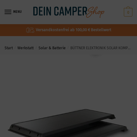
MENU
0
Versandkostenfrei ab 100,00 € Bestellwert
Start
/
Werkstatt
/
Solar & Batterie
/
BÜTTNER ELEKTRONIK SOLAR KOMPLETTANLAGE MT CDS Power Line Typ MT 420 – 2 CDS mit EINBAU