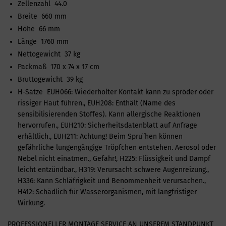
Zellenzahl 44.0
Breite 660 mm
Höhe 66 mm
Länge 1760 mm
Nettogewicht 37 kg
Packmaß 170 x 74 x 17 cm
Bruttogewicht 39 kg
H-Sätze EUH066: Wiederholter Kontakt kann zu spröder oder
rissiger Haut führen., EUH208: Enthält (Name des
sensibilisierenden Stoffes). Kann allergische Reaktionen
hervorrufen., EUH210: Sicherheitsdatenblatt auf Anfrage
erhältlich., EUH211: Achtung! Beim Spru¨hen können
gefährliche lungengängige Tröpfchen entstehen. Aerosol oder
Nebel nicht einatmen., Gefahr!, H225: Flüssigkeit und Dampf
leicht entzündbar., H319: Verursacht schwere Augenreizung.,
H336: Kann Schläfrigkeit und Benommenheit verursachen.,
H412: Schädlich für Wasserorganismen, mit langfristiger
Wirkung.
PROFESSIONELLER MONTAGE SERVICE AN UNSEREM STANDPUNKT