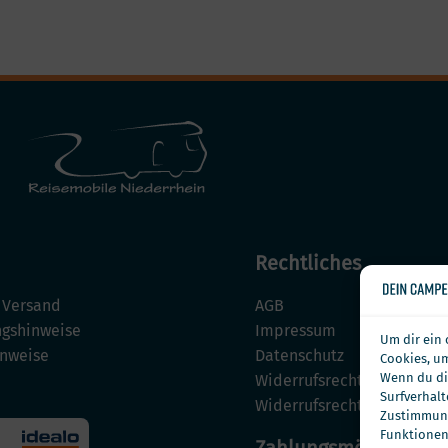
Rechtliches
 Versand
AGB
gshinweise
Impressum
Um dir ein 
inweise
Datenschutz
Cookies, u
Wenn du di
Widerrufsrecht
Surfverhalt
Widerrufsrecht für Dienstl
Zustimmung
Funktionen