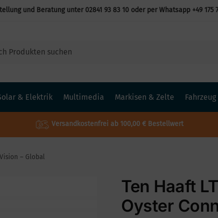
tellung und Beratung unter
02841 93 83 10
oder per Whatsapp
+49 175 
Solar & Elektrik
Multimedia
Markisen & Zelte
Fahrzeug
Versandkostenfrei ab 100,00 € Bestellwert
Vision – Global
Ten Haaft L
Oyster Conn