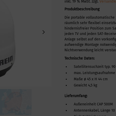
inkl. 19 % MwSt.
zzgl.
Versandk
Produktbeschreibung
Die portable vollautomatische
räumlich sehr flexibel einsetzb
hindernisfreier Position zum Sa
jeden TV und jeden SAT-Receive
Anlage selbst auf den vorkonfig
aufwendige Montage notwendig
Nichtverwendung leicht versta
Technische Daten:
Satellitensuchzeit typ. 90
max. Leistungsaufnahme 5
Maße ø 45 x H 44 cm
Gewicht 4,5 kg
Lieferumfang:
Außeneinheit CAP 500M
Antennenkabel, Länge 10