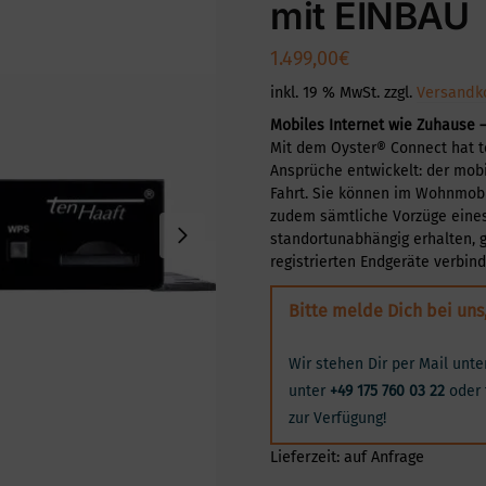
mit EINBAU
1.499,00
€
inkl. 19 % MwSt.
zzgl.
Versandk
Mobiles Internet wie Zuhause 
Mit dem Oyster® Connect hat t
Ansprüche entwickelt: der mobi
Fahrt. Sie können im Wohnmobi
zudem sämtliche Vorzüge eines
standortunabhängig erhalten, 
registrierten Endgeräte verbi
Bitte melde Dich bei uns
Wir stehen Dir per Mail unt
unter
+49 175 760 03 22
oder 
zur Verfügung!
Lieferzeit:
auf Anfrage