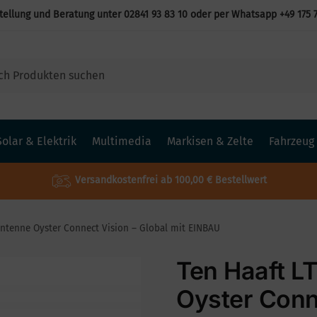
tellung und Beratung unter
02841 93 83 10
oder per Whatsapp
+49 175 
Solar & Elektrik
Multimedia
Markisen & Zelte
Fahrzeug
Versandkostenfrei ab 100,00 € Bestellwert
Antenne Oyster Connect Vision – Global mit EINBAU
Ten Haaft L
Oyster Conn