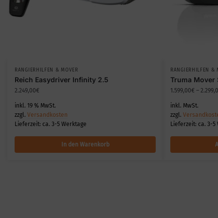
RANGIERHILFEN & MOVER
RANGIERHILFEN &
Reich Easydriver Infinity 2.5
Truma Mover 
2.249,00
€
1.599,00
€
–
2.299,
inkl. 19 % MwSt.
inkl. MwSt.
zzgl.
Versandkosten
zzgl.
Versandkost
Lieferzeit:
ca. 3-5 Werktage
Lieferzeit:
ca. 3-5
In den Warenkorb
A