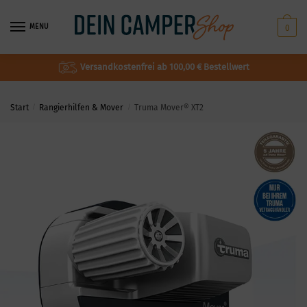
MENU
0
Versandkostenfrei ab 100,00 € Bestellwert
Start
/
Rangierhilfen & Mover
/
Truma Mover® XT2