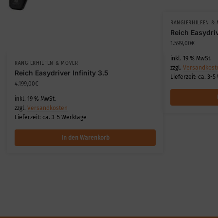
RANGIERHILFEN &
Reich Easydri
1.599,00
€
inkl. 19 % MwSt.
RANGIERHILFEN & MOVER
zzgl.
Versandkost
Reich Easydriver Infinity 3.5
Lieferzeit:
ca. 3-5
4.199,00
€
inkl. 19 % MwSt.
zzgl.
Versandkosten
Lieferzeit:
ca. 3-5 Werktage
In den Warenkorb