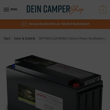
MENU
0
Versandkostenfrei ab 100,00 € Bestellwert
Start
/
Solar & Elektrik
/
BÜTTNER ELEKTRONIK Lithium-Power Bordbatterie Typ MT Li 300 Ah