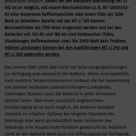
problemlos möglich.
Selbst bei der kleinsten Ausführung (MT Li
85) ist es möglich, mit einem Wechselrichter (z. B. MT 1200SI/SI-
N) eine Nespresso Kaffeemaschine oder einen Föhn bis 1200
Watt zu betreiben.
Bereits mit der MT Li 105 können
Wechselrichter bis 1700
Watt eingesetzt werden und bei den
Batterien mit 120 Ah und 180 Ah sind Verbraucher (Föhn,
Staubsauger, Kaffeeautomat usw.) bis 2000 Watt kein Problem.
Höhere Leistungen können bei den Ausführungen MT Li 240 und
MT Li 300 abgerufen werden
.
Das interne BMS stellt aber nicht nur hohe Ausgangsleistungen
zur Verfügung und überwacht die Batterie. Intern sind zusätzlich
auch mehrere Temperatursensoren verbaut, die bei Verwendung
von parallel verbauten Ladeeinrichtungen (Ladegeräte,
Solarregler, Booster usw.) die Batterie in jeder Klimazone
optimal laden. Über einen zusätzlich angebrachten
Schalteingang ist es auch möglich, die Batterie komplett
stromlos zu schalten. Optimal bei längerer Standzeit des
Fahrzeugs oder wenn grundsätzlich beim Verlassen des
Fahrzeugs eine Hauptschalterfunktion gewünscht ist. Natürlich
steht an der Batterie dann auch ein Hilfsausgang zur Verfügung,