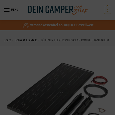
MENU
0
Versandkostenfrei ab 100,00 € Bestellwert
Start
/
Solar & Elektrik
/
BÜTTNER ELEKTRONIK SOLAR KOMPLETTANLAGE MT CDS Power Line – MT 130 CDS