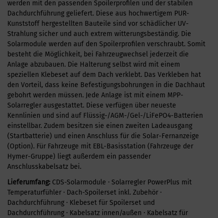
werden mit den passenden Spoilerprofilen und der stabilen
Dachdurchführung geliefert. Diese aus hochwertigem PUR-
Kunststoff hergestellten Bauteile sind vor schädlicher UV-
Strahlung sicher und auch extrem witterungsbeständig. Die
Solarmodule werden auf den Spoilerprofilen verschraubt. Somit
besteht die Möglichkeit, bei Fahrzeugwechsel jederzeit die
Anlage abzubauen. Die Halterung selbst wird mit einem
speziellen Klebeset auf dem Dach verklebt. Das Verkleben hat
den Vorteil, dass keine Befestigungsbohrungen in die Dachhaut
gebohrt werden müssen. Jede Anlage ist mit einem MPP-
Solarregler ausgestattet. Diese verfügen über neueste
Kennlinien und sind auf Flüssig-/AGM-/Gel-/LiFePO4-Batterien
einstellbar. Zudem besitzen sie einen zweiten Ladeausgang
(Startbatterie) und einen Anschluss für die Solar-Fernanzeige
(Option). Für Fahrzeuge mit EBL-Basisstation (Fahrzeuge der
Hymer-Gruppe) liegt außerdem ein passender
Anschlusskabelsatz bei.
Lieferumfang:
CDS-Solarmodule · Solarregler PowerPlus mit
Temperaturfühler · Dach-Spoilerset inkl. Zubehör ·
Dachdurchführung · Klebeset für Spoilerset und
Dachdurchführung · Kabelsatz innen/außen · Kabelsatz für