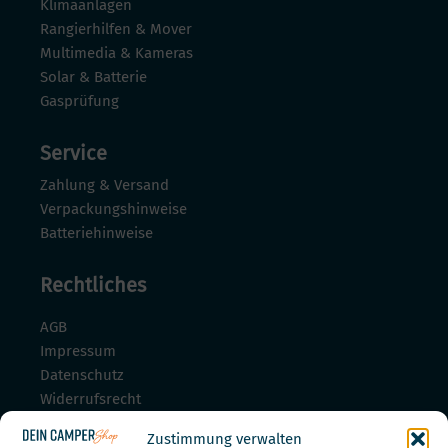
Klimaanlagen
Rangierhilfen & Mover
Multimedia & Kameras
Solar & Batterie
Gasprüfung
Service
Zahlung & Versand
Verpackungshinweise
Batteriehinweise
Rechtliches
AGB
Impressum
Datenschutz
Widerrufsrecht
Widerrufsrecht für Dienstleistungen
Zustimmung verwalten