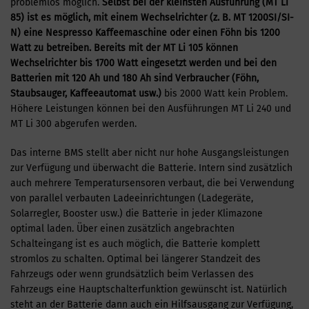
problemlos möglich.
Selbst bei der kleinsten Ausführung (MT Li
85) ist es möglich, mit einem Wechselrichter (z. B. MT 1200SI/SI-
N) eine Nespresso Kaffeemaschine oder einen Föhn bis 1200
Watt zu betreiben.
Bereits mit der MT Li 105 können
Wechselrichter bis 1700
Watt eingesetzt werden und bei den
Batterien mit 120 Ah und 180 Ah sind Verbraucher (Föhn,
Staubsauger, Kaffeeautomat usw.)
bis 2000 Watt kein Problem.
Höhere Leistungen können bei den Ausführungen MT Li 240 und
MT Li 300 abgerufen werden.
Das interne BMS stellt aber nicht nur hohe Ausgangsleistungen
zur Verfügung und überwacht die Batterie. Intern sind zusätzlich
auch mehrere Temperatursensoren verbaut, die bei Verwendung
von parallel verbauten Ladeeinrichtungen (Ladegeräte,
Solarregler, Booster usw.) die Batterie in jeder Klimazone
optimal laden. Über einen zusätzlich angebrachten
Schalteingang ist es auch möglich, die Batterie komplett
stromlos zu schalten. Optimal bei längerer Standzeit des
Fahrzeugs oder wenn grundsätzlich beim Verlassen des
Fahrzeugs eine Hauptschalterfunktion gewünscht ist. Natürlich
steht an der Batterie dann auch ein Hilfsausgang zur Verfügung,