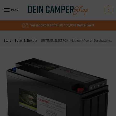
MENU
0
Versandkostenfrei ab 100,00 € Bestellwert
Start
/
Solar & Elektrik
/
BÜTTNER ELEKTRONIK Lithium-Power Bordbatterie Typ MT Li 180 Ah