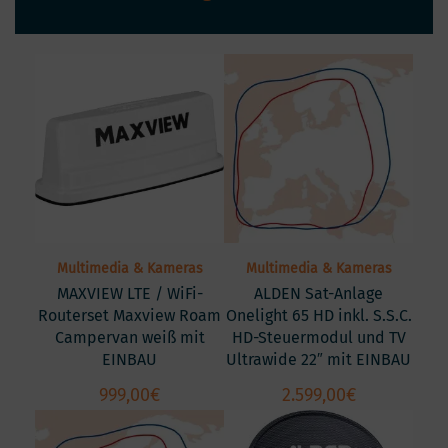
Multimedia & Kameras
Multimedia & Kameras
MAXVIEW LTE / WiFi-
ALDEN Sat-Anlage
Routerset Maxview Roam
Onelight 65 HD inkl. S.S.C.
Campervan weiß mit
HD-Steuermodul und TV
EINBAU
Ultrawide 22″ mit EINBAU
999,00
€
2.599,00
€