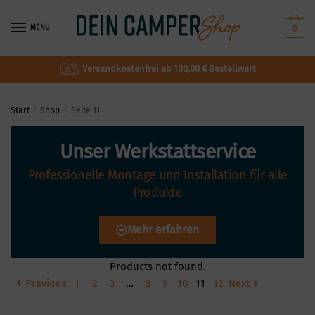
MENU
0
Versandkostenfrei ab 100,00 € Bestellwert
Start
/
Shop
/
Seite 11
Unser Werkstattservice
Professionelle Montage und Installation für alle
Produkte
Mehr erfahren
Products not found.
Previous
1
2
3
…
8
9
10
11
12
Next