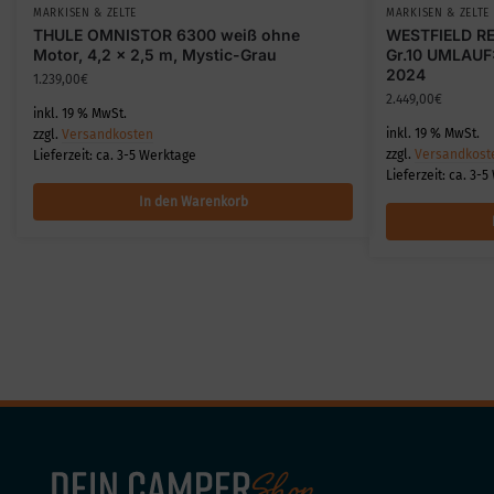
MARKISEN & ZELTE
MARKISEN & ZELTE
THULE OMNISTOR 6300 weiß ohne
WESTFIELD R
Motor, 4,2 x 2,5 m, Mystic-Grau
Gr.10 UMLAUF
2024
1.239,00
€
2.449,00
€
inkl. 19 % MwSt.
inkl. 19 % MwSt.
zzgl.
Versandkosten
zzgl.
Versandkost
Lieferzeit:
ca. 3-5 Werktage
Lieferzeit:
ca. 3-5
In den Warenkorb