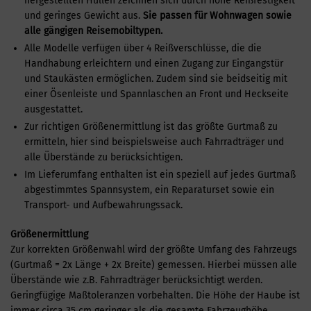
hergestellten Hüllen zeichnen sich durch hohe Reißfestigkeit
und geringes Gewicht aus.
Sie passen für Wohnwagen sowie
alle gängigen Reisemobiltypen.
Alle Modelle verfügen über 4 Reißverschlüsse, die die
Handhabung erleichtern und einen Zugang zur Eingangstür
und Staukästen ermöglichen. Zudem sind sie beidseitig mit
einer Ösenleiste und Spannlaschen an Front und Heckseite
ausgestattet.
Zur richtigen Größenermittlung ist das größte Gurtmaß zu
ermitteln, hier sind beispielsweise auch Fahrradträger und
alle Überstände zu berücksichtigen.
Im Lieferumfang enthalten ist ein speziell auf jedes Gurtmaß
abgestimmtes Spannsystem, ein Reparaturset sowie ein
Transport- und Aufbewahrungssack.
Größenermittlung
Zur korrekten Größenwahl wird der größte Umfang des Fahrzeugs
(Gurtmaß = 2x Länge + 2x Breite) gemessen. Hierbei müssen alle
Überstände wie z.B. Fahrradträger berücksichtigt werden.
Geringfügige Maßtoleranzen vorbehalten. Die Höhe der Haube ist
immer circa 35 cm geringer als die gesamte Fahrzeughöhe.