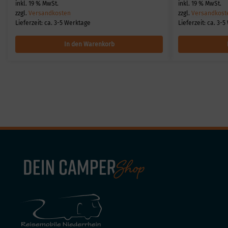
inkl. 19 % MwSt.
inkl. 19 % MwSt.
zzgl.
Versandkosten
zzgl.
Versandkost
Lieferzeit:
ca. 3-5 Werktage
Lieferzeit:
ca. 3-5
In den Warenkorb